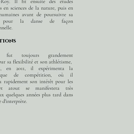
-Roy. Il fit ensuite des études
es en sciences de la nature, puis en
 humaines avant de poursuivre sa
n pour la danse de façon
nnelle.
tions
m fut toujours grandement
par sa flexibilité et son athlétisme,
t, en 2011, il expérimenta la
ique de compétition, où il
a rapidement son intérêt pour les
et atout se manifestera très
ux quelques années plus tard dans
e d'interprète.