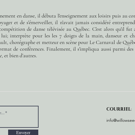
ement en danse, il débuta l'enseignement aux loisirs puis au com
oyager et de s'émerveiller, il n'avait jamais considéré entrepre
compétition de danse télévisée au Québec. C'est alors qu'il fut 
lui; interprète pour les les 7 doigts de la main, danseur et c
lt, chorégraphe et metteur en scène pour Le Carnaval de Québ
 format de conférences. Finalement, il s'impliqua aussi parmi d
e
, et bien d’autres.
COURRIEL
:
info@willowse
Envoyer