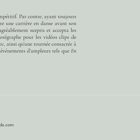
pétitif. Par contre, ayant toujours
ndre une carrière en danse avant son
agréablement surpris et accepta les
horégraphe pour les vidéos clips de
ec,
ainsi qu’une tournée consacrée à
es événements d’ampleurs tels que
En
eds.com