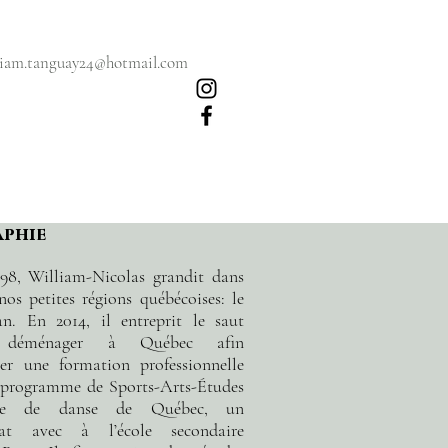
liam.tanguay24@hotmail.com
aphie
98, William-Nicolas grandit dans
nos petites régions québécoises: le
ean. En 2014, il entreprit le saut
: déménager à Québec afin
er une formation professionnelle
 programme de Sports-Arts-Études
ole de danse de Québec
, un
riat avec
à
l’école secondaire