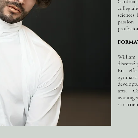
Cardinal
collégial
sciences
passio
professio
forma
Willia
discerné 
En effe
gymnast
développ
arts. C
avantage
sa carrièr