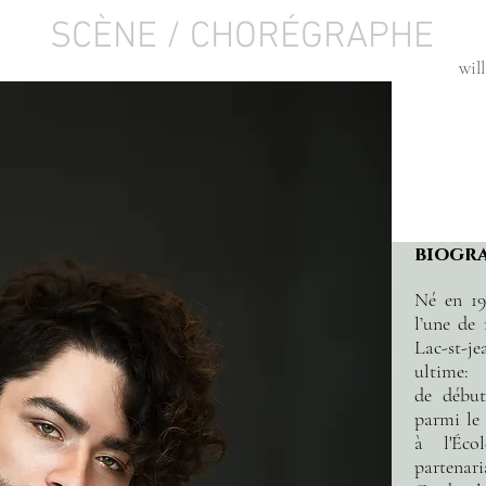
SCÈNE /
CHORÉGRAPHE
wil
biogr
Né en 19
l’une de 
Lac-st-j
ultime
de début
parmi le
à
l'Éc
partena